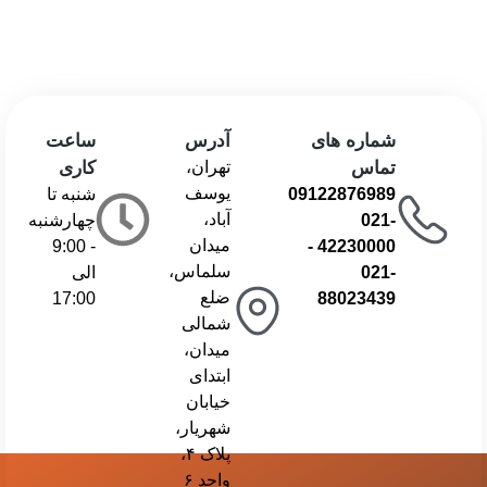
شماره های
آدرس
ساعت
تماس
تهران،
کاری
یوسف
09122876989
شنبه تا
آباد،
021-
چهارشنبه
میدان
- 9:00
-
42230000
سلماس،
021-
الی
ضلع
17:00
88023439
شمالی
میدان،
ابتدای
خیابان
شهریار،
پلاک ۴،
واحد ۶