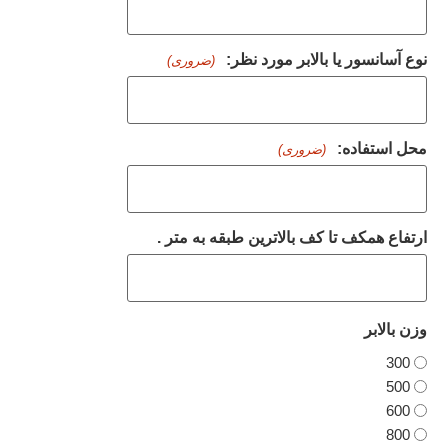
نوع آسانسور یا بالابر مورد نظر:
(ضروری)
محل استفاده:
(ضروری)
ارتفاع همکف تا کف بالاترین طبقه به متر .
وزن بالابر
300
500
600
800