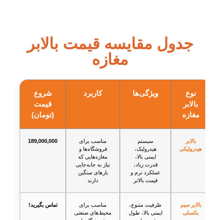
جدول مقایسه قیمت بالابر
مغازه‌
نوع
ویژگی‌ها
کاربرد
شروع
بالابر
قیمت
مغازه
(تومان)
بالابر
سیستم
مناسب برای
189,000,000
هیدرولیکی
هیدرولیک،
فروشگاه‌ها و
ایمنی بالا،
مغازه‌هایی که
قدرت زیاد،
نیاز به جابه‌جایی
عملکرد نرم و
بارهای سنگین
قیمت بالاتر
دارند
بالابر سیم
ظرفیت متنوع،
مناسب برای
تماس بگیرید!
بکسلی
ایمنی بالا، طول
محیط‌های صنعتی