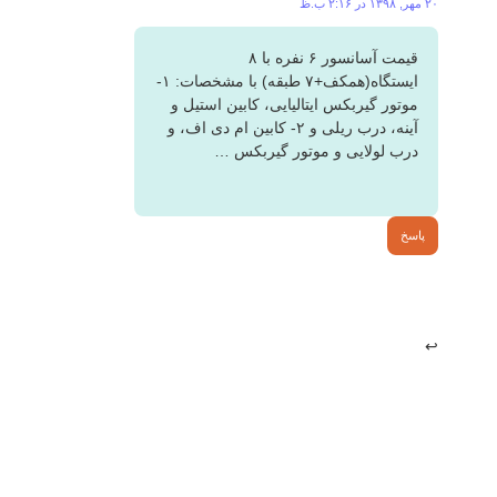
۲۰ مهر, ۱۳۹۸ در ۲:۱۶ ب.ظ
قیمت آسانسور ۶ نفره با ۸
ایستگاه(همکف+۷ طبقه) با مشخصات: ۱-
موتور گیربکس ایتالیایی، کابین استیل و
آینه، درب ریلی و ۲- کابین ام دی اف، و
درب لولایی و موتور گیربکس …
پاسخ