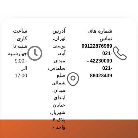
شماره های
آدرس
ساعت
تماس
تهران،
کاری
یوسف
09122876989
شنبه تا
آباد،
021-
چهارشنبه
میدان
- 9:00
-
42230000
سلماس،
021-
الی
ضلع
17:00
88023439
شمالی
میدان،
ابتدای
خیابان
شهریار،
پلاک ۴،
واحد ۶