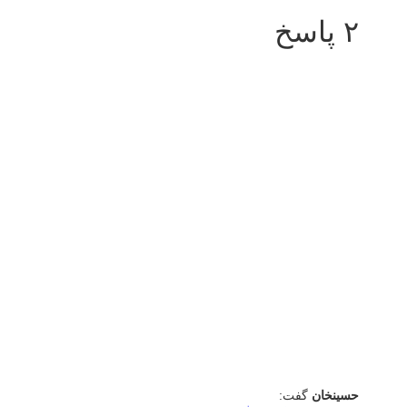
۲ پاسخ
حسینخان
گفت: