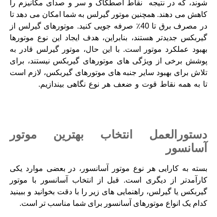
شوند، که در نتیجه نقاط اصطکاک و سر و صدای مکانیزم را
کاهش می دهند. همچنین موتور گیرلس به شما امکان می دهد تا
در مصرف برق تا 40٪ صرفه جویی کنید. موتورهای گیرلس از
گیربکس جدیدتر هستند، بنابراین، هدف ایجاد این نوع موتورها
بهبود عملکرد موتور است. با این حال، موتور گیرلس قادر به
پوشش برخی از ویژگی های موتورهای گیربکس نیستند، برای
تلاش برای بهبود سایر جنبه های موتورهای گیربکس، لازم است
تا به همه نقاط قوت و ضعف هر نوع نگاهی بیندازیم.
فروش و
نصب انواع آسانسور با موتورهای گوناگ
به
همراه بیمه1 ساله
برای
سفارش یا ماورهتلفنی با ما تماس بگیرید
دستورالعمل انتخاب بهترین موتور
آسانسور
بسته به کارایی هر نوع موتور آسانسور، در بعضی موارد یکی
کارآمدتر از دیگری است. قبل از انتخاب آسانسور با موتور
گیربکس یا گیرلس، راهنمایی های زیر را با دقت بخوانید و ببینید
کدام یک انواع موتورهای آسانسور برای شما مناسب تر است.