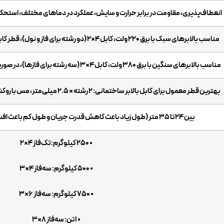
انعطاف‌پذیری، مقاومت در برابر حرارت و سایش، عملکرد در دماهای مختلف، استحک
مناسب بالابرهای سبک با برق 220 ولت، کابل 4×2 (دو رشته برای فاز و نول)، قطر کابل با طول کابل متناسب افزایش می‌یابد
مناسب بالابرهای سنگین با برق 380 ولت، کابل 4×3 (سه رشته برای فازها)، در صورت تابلو برق از کابل 4×4 استفاده می‌شود
بهترین قطر معمول برای کابل بالابر ساختمانی: 2 رشته × 2.5 میلی‌متر، مس با روکش پلاستیکی ضخیم و پودر جذب رطوبت
بین 24 تا 35 متر (طول زیاد باعث کاهش قدرت جریان و طول کم باعث افت ولتاژ و خرابی موتور می‌شود)
• ۲۵۰ کیلوگرم: تک‌فاز 4×2
• ۵۰۰ کیلوگرم: سه‌فاز 4×3
• ۷۵۰ کیلوگرم: سه‌فاز 6×3
• ۱ تن: سه‌فاز 8×3