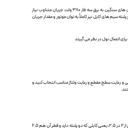
این کابل ها برای بالابر‌های قدرتمند طراحی شده اند و مخصوص حمل بارهای فوق سنگین هستند. جهت راه اندازی الکتروموتور ماشین های سنگین به برق سه فاز ۳۸۰ ولت جریان متناوب نیاز
ه سیم‌ های کابل نیز کاملاً به توان موتور و مقدار جریان
کافی و رعایت سطح مقطع و رعایت ولتاژ مناسب انتخاب کنید و
تند.
بهترین کابل بالابر ساختمانی کابل ‌های 2 در 2.5 است. این کابل‌ها کلا از مس ساخته شده اند و بنابراین هادی بسیار خوبی هستند. منظور از 2 در 2.5، یعنی کابلی که دو رشته دارد و قطر آن هم 2.5