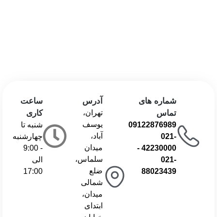
شماره های
آدرس
ساعت
تماس
تهران،
کاری
یوسف
09122876989
شنبه تا
آباد،
021-
چهارشنبه
میدان
- 9:00
-
42230000
سلماس،
021-
الی
ضلع
17:00
88023439
شمالی
میدان،
ابتدای